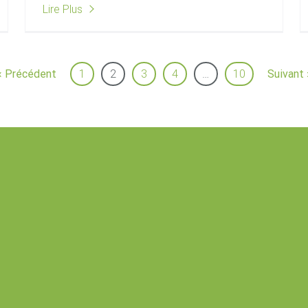
Lire Plus
« Précédent
1
2
3
4
…
10
Suivant 