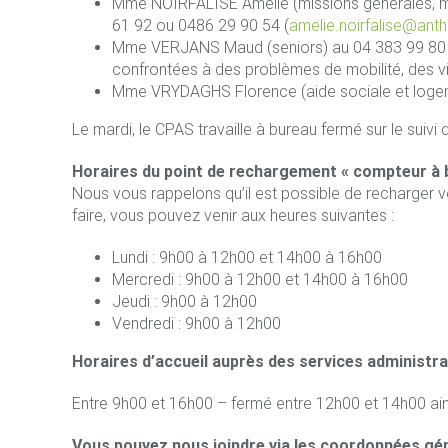
Mme NOIRFALISE Amélie (missions générales, mé
61 92 ou 0486 29 90 54 (
amelie.noirfalise@anth
Mme VERJANS Maud (seniors) au 04 383 99 80 
confrontées à des problèmes de mobilité, des vi
Mme VRYDAGHS Florence (aide sociale et logemen
Le mardi, le CPAS travaille à bureau fermé sur le suivi
Horaires du point de rechargement « compteur à b
Nous vous rappelons qu’il est possible de recharger v
faire, vous pouvez venir aux heures suivantes :
Lundi : 9h00 à 12h00 et 14h00 à 16h00
Mercredi : 9h00 à 12h00 et 14h00 à 16h00
Jeudi : 9h00 à 12h00
Vendredi : 9h00 à 12h00
Horaires d’accueil auprès des services administrat
Entre 9h00 et 16h00 – fermé entre 12h00 et 14h00 ain
Vous pouvez nous joindre via les coordonnées gén