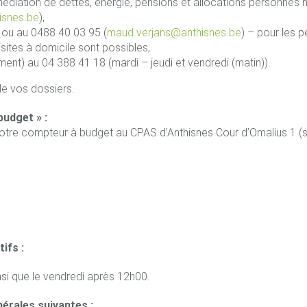
diation de dettes, énergie, pensions et allocations personnes
isnes.be
),
ou au 0488 40 03 95 (
maud.verjans@anthisnes.be
) – pour les 
sites à domicile sont possibles,
t) au 04 388 41 18 (mardi – jeudi et vendredi (matin)).
 de vos dossiers.
udget » :
otre compteur à budget au CPAS d’Anthisnes Cour d’Omalius 1 (sa
ifs :
si que le vendredi après 12h00.
érales suivantes :