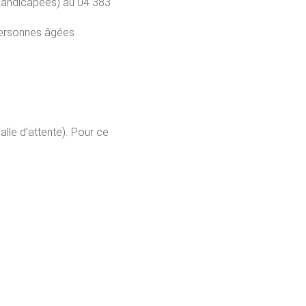
 handicapées) au 04 383
personnes âgées
lle d’attente). Pour ce