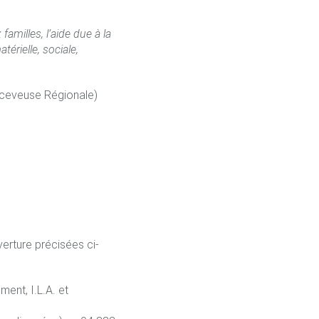
amilles, l’aide due à la
érielle, sociale,
Receveuse Régionale)
verture précisées ci-
ent, I.L.A. et