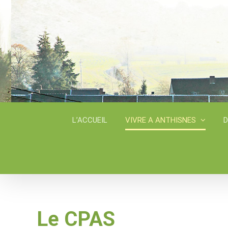
Skip
to
content
L’ACCUEIL
VIVRE A ANTHISNES
D
Le CPAS