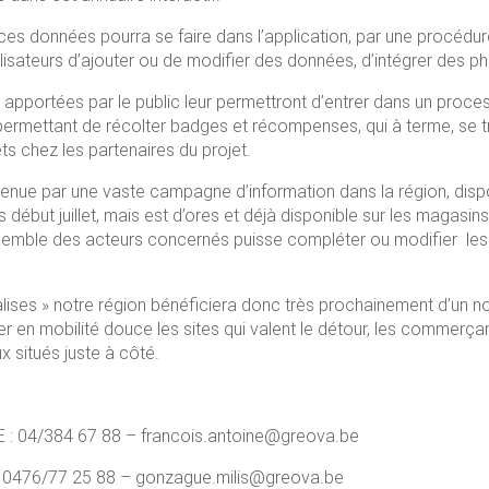
ces données pourra se faire dans l’application, par une procédur
lisateurs d’ajouter ou de modifier des données, d’intégrer des p
 apportées par le public leur permettront d’entrer dans un proce
 permettant de récolter badges et récompenses, qui à terme, se 
s chez les partenaires du projet.
utenue par une vaste campagne d’information dans la région, dis
s début juillet, mais est d’ores et déjà disponible sur les magasin
ensemble des acteurs concernés puisse compléter ou modifier les
lises » notre région bénéficiera donc très prochainement d’un no
er en mobilité douce les sites qui valent le détour, les commerçan
x situés juste à côté.
 : 04/384 67 88 – francois.antoine@greova.be
 0476/77 25 88 – gonzague.milis@greova.be