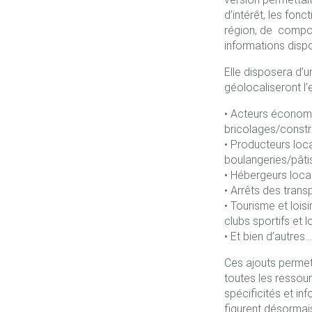
d’intérêt, les fon
région, de compos
informations disp
Elle disposera d’u
géolocaliseront l
• Acteurs économi
bricolages/constr
• Producteurs locau
boulangeries/pâtis
• Hébergeurs locau
• Arrêts des trans
• Tourisme et lois
clubs sportifs et l
• Et bien d’autres…
Ces ajouts permet
toutes les ressou
spécificités et in
figurent désormais