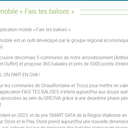
mobile « Fais tes balises »
lication mobile « Fais tes balises ».
 mobile est un outil développé par le groupe régional économiqu
).
 couvre désormais 5 communes de notre arrondissement (Anthisne
et Ouffet) et propose 360 balades et près de 5000 points d’intér
, ON PART EN OVA !
r les communes de Chaudfontaine et Trooz pour mettre en valeur 
application FAIS TES BALISES s’étend aujourd’hui aux douze a
 associées au sein du GREOVA grâce à une deuxième phase pilot
.
Ardent en 2023, et du prix SMART DATA de la Région Wallonne en 2
pp Store et le Play Store prend aujourd’hui une nouvelle dimension
t aux acteurs locaux de proposer des balades regroupant plusie