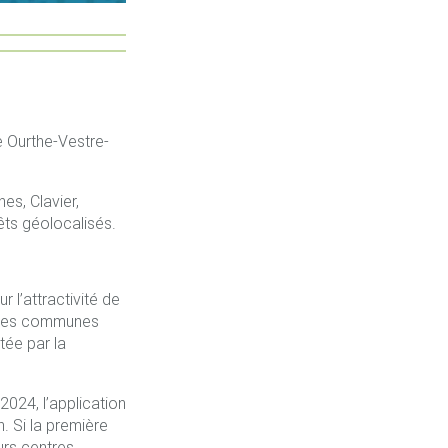
e Ourthe-Vestre-
s, Clavier,
êts géolocalisés.
l’attractivité de
utres communes
ée par la
024, l’application
. Si la première
urs centres