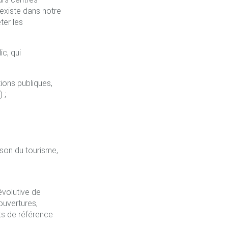
 existe dans notre
ter les
c, qui
ions publiques,
 ;
ison du tourisme,
évolutive de
ouvertures,
nts de référence