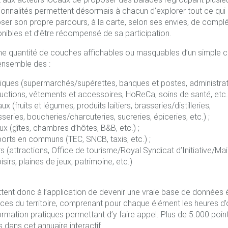
ctionnalités permettent désormais à chacun d’explorer tout ce qui
er son propre parcours, à la carte, selon ses envies, de complé
onibles et d’être récompensé de sa participation.
ne quantité de couches affichables ou masquables d’un simple cli
’ensemble des :
ques (supermarchés/supérettes, banques et postes, administrat
uctions, vêtements et accessoires, HoReCa, soins de santé, etc.)
x (fruits et légumes, produits laitiers, brasseries/distilleries,
series, boucheries/charcuteries, sucreries, épiceries, etc.) ;
x (gîtes, chambres d’hôtes, B&B, etc.) ;
ports en communs (TEC, SNCB, taxis, etc.) ;
irs (attractions, Office de tourisme/Royal Syndicat d’Initiative/Ma
oisirs, plaines de jeux, patrimoine, etc.)
tent donc à l’application de devenir une vraie base de données 
rces du territoire, comprenant pour chaque élément les heures d’
formation pratiques permettant d’y faire appel. Plus de 5.000 poi
 dans cet annuaire interactif.