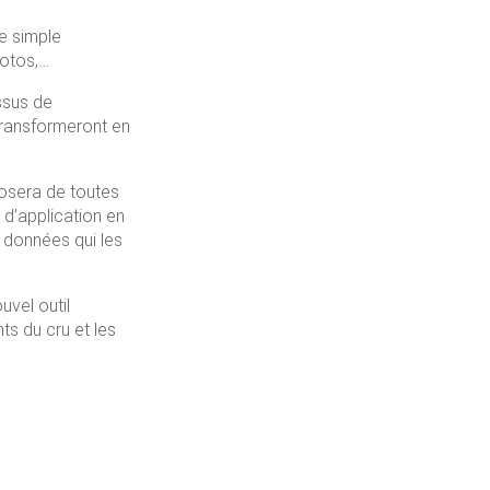
e simple
hotos,…
ssus de
transformeront en
posera de toutes
s d’application en
 données qui les
uvel outil
ts du cru et les