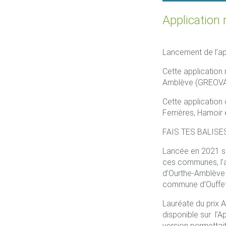
Application 
Lancement de l’app
Cette application
Amblève (GREOVA
Cette application
Ferrières, Hamoir 
FAIS TES BALISES
Lancée en 2021 su
ces communes, l’
d’Ourthe-Amblève
commune d’Ouffet
Lauréate du prix 
disponible sur l’A
version permettai