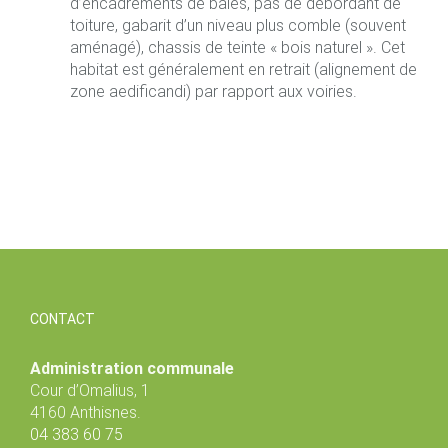
d’encadrements de baies, pas de débordant de
toiture, gabarit d’un niveau plus comble (souvent
aménagé), chassis de teinte « bois naturel ». Cet
habitat est généralement en retrait (alignement de
zone aedificandi) par rapport aux voiries.
CONTACT
Administration communale
Cour d’Omalius, 1
4160 Anthisnes.
04 383 60 75