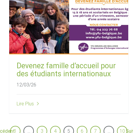
Devenez famille d’accueil pour
des étudiants internationaux
12/03/26
Lire Plus
écédent
1
…
3
4
5
6
7
…
10
Sui