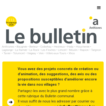
113
Printemps
2026
Anthisnes • Baugnée • Berleur • Coibehay • Hestreux • Hody • Houchenée •
Lagrange • La Ramée • La Rock • Les Floxhes • Limont • Moulin • Rapion • Targnon
• Tavier • Tolumont • Viegeay • Vien • Villers-aux-Tours • Xhos
Vous avez des projets concrets de création ou
d’animation, des suggestions, des avis ou des
propositions susceptibles d’améliorer encore
la vie dans nos villages ?
Partagez-les avec le plus grand nombre grâce à
cette rubrique du Bulletin communal.
Il vous suffit de nous les adresser par courrier ou
➔