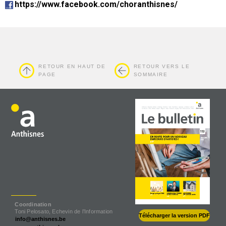
https://www.facebook.com/choranthisnes/
RETOUR EN HAUT DE
RETOUR VERS LE
PAGE
SOMMAIRE
Coordination
Toni Pelosato, Echevin de l’Information
Télécharger la version PDF
info@anthisnes.be