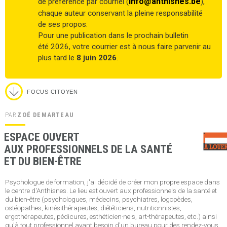
info@anthisnes.be
de préférence par courriel (
),
chaque auteur conservant la pleine responsabilité
de ses propos.
Pour une publication dans le prochain bulletin
été 2026, votre courrier est à nous faire parvenir au
plus tard le
8 juin 2026
.
FOCUS CITOYEN
PAR
ZOÉ DEMARTEAU
ESPACE OUVERT
AUX PROFESSIONNELS DE LA SANTÉ
ET DU BIEN-ÊTRE
Psychologue de formation, j'ai décidé de créer mon propre espace dans
le centre d'Anthisnes. Le lieu est ouvert aux professionnels de la santé et
du bien-être (psychologues, médecins, psychiatres, logopèdes,
ostéopathes, kinésithérapeutes, diététiciens, nutritionnistes,
ergothérapeutes, pédicures, esthéticien·ne·s, art-thérapeutes, etc.) ainsi
qu'à tout professionnel ayant besoin d'un bureau pour des rendez-vous