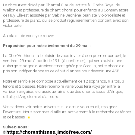
Le chœur est dirigé par Chantal Glaude, artiste à l'Opéra Royal de
Wallonie et professeure de chant choral pour enfants au Conservatoire
de Huy. Elle est assistée par Sabine Dechêne, pianiste, violoncelliste et
professeure de piano, qui se produit régulièrement en concert avec son
violoncelle.
Au plaisir de vous y retrouver.
Proposition pour notre événement du 29 mai :
La Chor'Anthisnes a le plaisir de vous inviter à son premier concert, le
vendredi 29 mai à partir de 19 h (à confirmer), qui sera suivi d'une
auberge espagnole. Anciennement gérée par Soralia, notre chorale a
pris son indépendance en ce début d'année pour devenir une ASBL.
Notre ensemble se compose actuellement de 12 sopranos, 9 altos, 3
ténors et 2 basses. Notre répertoire varié vous fera voyager entre la
variété française, le classique, ainsi que des chants issus d'Afrique,
d'Italie, d'Angleterre et d'ailleurs.
Venez découvrir notre univers et, si le cœur vous en dit, rejoignez
l'aventure ! Nous sommes d'ailleurs activement à la recherche de ténors
et de basses
■
Suivez-nous :
https://choranthisnes.jimdofree.com/
🌐