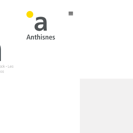
ock • Les
hos