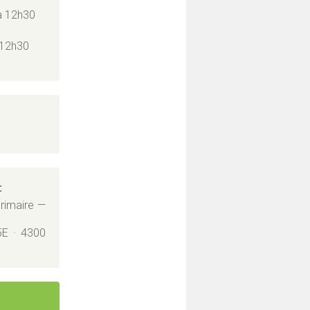
à 12h30
 12h30
:
primaire —
5E · 4300