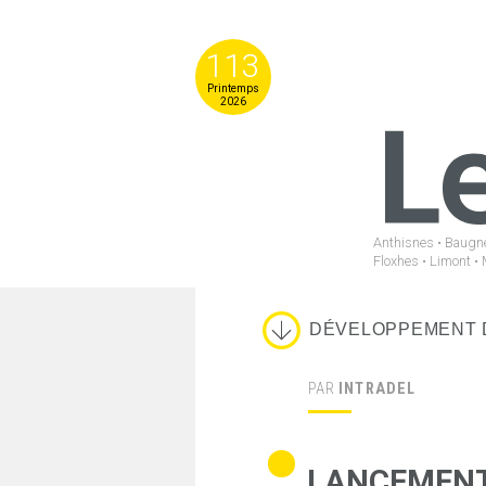
113
Printemps
2026
Anthisnes • Baugné
Floxhes • Limont • 
DÉVELOPPEMENT 
PAR
INTRADEL
LANCEMENT