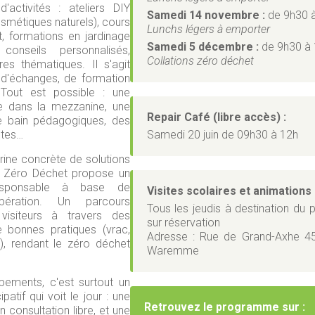
'activités : ateliers DIY
Samedi 14 novembre :
de 9h30 
osmétiques naturels), cours
Lunchs légers à emporter
, formations en jardinage
Samedi 5 décembre :
de 9h30 à
conseils personnalisés,
Collations zéro déchet
es thématiques. Il s'agit
 d'échanges, de formation
. Tout est possible : une
e dans la mezzanine, une
Repair Café (libre accès) :
de bain pédagogiques, des
ètes…
Samedi 20 juin de 09h30 à 12h
ine concrète de solutions
u Zéro Déchet propose un
esponsable à base de
Visites scolaires et animations 
pération. Un parcours
Tous les jeudis à destination du 
visiteurs à travers des
sur réservation
 bonnes pratiques (vrac,
Adresse : Rue de Grand-Axhe 4
, rendant le zéro déchet
Waremme
pements, c'est surtout un
patif qui voit le jour : une
Retrouvez le programme sur :
en consultation libre, et une