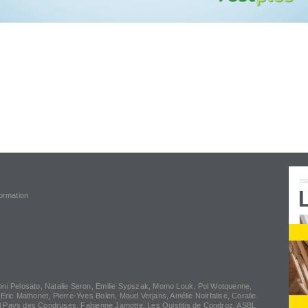
formation
oni Pelosato, Natalie Seron, Emilie Sypszak, Momo Louk, Pol Wotquenne,
 Eric Mathonet, Pierre-Yves Bolen, Maud Verjans, Amélie Noirfalise, Coralie
l Pays des Condruses, Fabienne Jamotte, Les Ouistitis de Condroz, ASBL