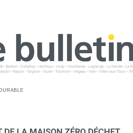
e • Berleur • Coibehay • Hestreux • Hody • Houchenée • Lagrange • La Ramée • La R
Moulin • Rapion • Targnon • Tavier • Tolumont • Viegeay • Vien • Villers-aux-Tours • X
DURABLE
 DE LA MAISON ZÉRO DÉCHET