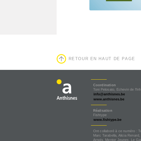
RETOUR EN HAUT DE PAGE
Coordination
Toni Pelosato, Echevin de l'In
info@anthisnes.be
www.anthisnes.be
Réalisation
Fishtype
www.fishtype.be
Ont collaboré à ce numéro : T
Marc Tarabella, Alicia Renard,
Arnols, Mentor Jeunes, Le Ga