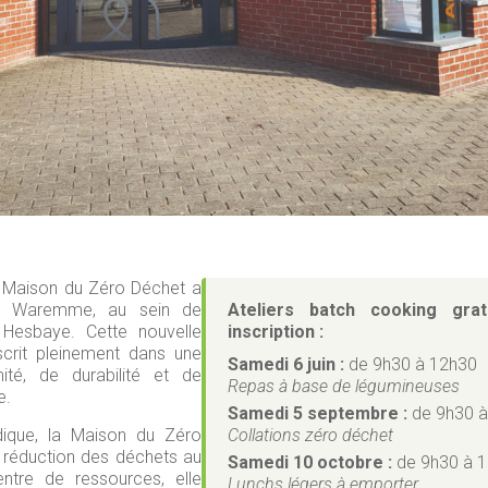
 Maison du Zéro Déchet a
 à Waremme, au sein de
Ateliers batch cooking grat
 Hesbaye. Cette nouvelle
inscription :
nscrit pleinement dans une
Samedi 6 juin :
de 9h30 à 12h30
té, de durabilité et de
Repas à base de légumineuses
e.
Samedi 5 septembre :
de 9h30 à
ique, la Maison du Zéro
Collations zéro déchet
 réduction des déchets au
Samedi 10 octobre :
de 9h30 à 
entre de ressources, elle
Lunchs légers à emporter