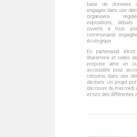
base de données 
engagés dans une dém
organisera réguli
expositions, débat
ouverts à tous, pou
communauté engagée 
écologique.
En partenariat étr
Waremme et celles de l
propose ainsi un out
accessible pour acc
citoyens dans une dé
déchets. Un projet por
découvrir du mercredi au
et lors des différentes a