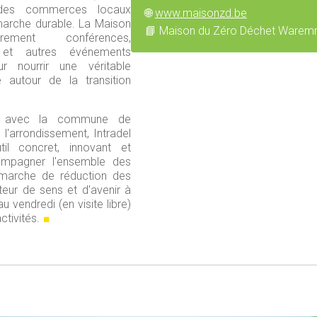
des commerces locaux
🌐
www.maisonzd.be
arche durable. La Maison
📘 Maison du Zéro Déchet Ware
èrement conférences,
s et autres événements
r nourrir une véritable
autour de la transition
oit avec la commune de
'arrondissement, Intradel
il concret, innovant et
ompagner l'ensemble des
marche de réduction des
teur de sens et d'avenir à
 vendredi (en visite libre)
ctivités.
■