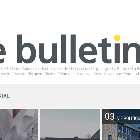
e • Berleur • Coibehay • Hestreux • Hody • Houchenée • Lagrange • La Ramée • La R
Moulin • Rapion • Targnon • Tavier • Tolumont • Viegeay • Vien • Villers-aux-Tours • X
RIAL
03
VIE POLITIQ