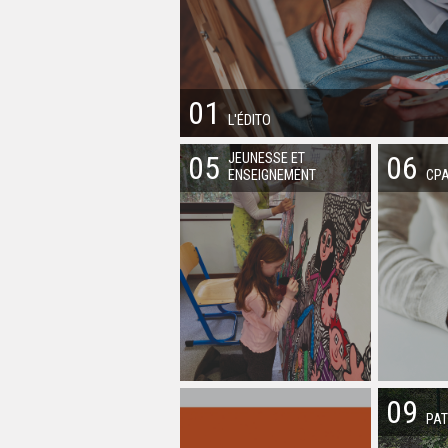
01
L'ÉDITO
05
06
JEUNESSE ET
ENSEIGNEMENT
CPA
09
PAT