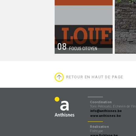
08
FOCUS CITOYEN
RETOUR EN HAUT DE PAGE
Coordination
Toni Pelosato, Echevin de l’I
info@anthisnes.be
www.anthisnes.be
Réalisation
Fishtype
www.fishtype.be