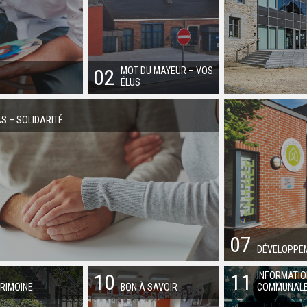
02
MOT DU MAYEUR – VOS
ÉLUS
S – SOLIDARITÉ
07
DÉVELOPPE
10
11
INFORMATI
RIMOINE
BON À SAVOIR
COMMUNAL