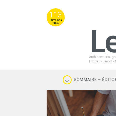
113
Printemps
2026
Anthisnes • Baugné
Floxhes • Limont • 
SOMMAIRE – ÉDITO