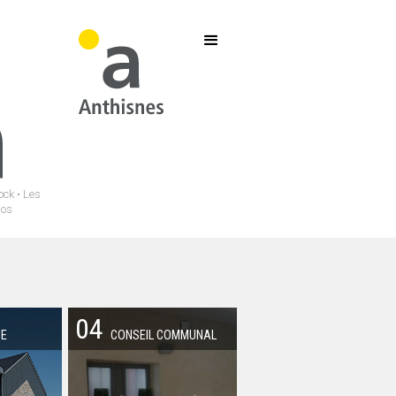
ock • Les
hos
04
UE
CONSEIL COMMUNAL